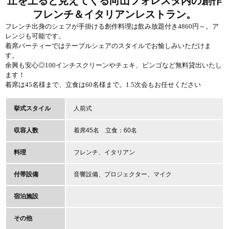
丘を上ると見えてくる向山フォレスタ内の創作
フレンチ＆イタリアンレストラン。
フレンチ出身のシェフが手掛ける創作料理は飲み放題付き4860円～。ア
レンジも可能です。
着席パーティーではテーブルシェアのスタイルでお愉しみいただけま
す。
余興も安心◎100インチスクリーンやチェキ、ビンゴなど無料貸出いたし
ます！
着席は45名様まで、立食は60名様まで。1.5次会もお任せください
挙式スタイル
人前式
収容人数
着席45名 立食：60名
料理
フレンチ、イタリアン
付帯設備
音響設備、プロジェクター、マイク
宿泊施設
その他