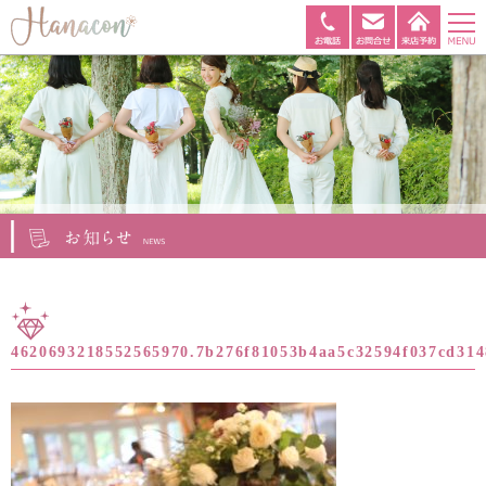
4620693218552565970.7b276f81053b4aa5c32594f037cd314